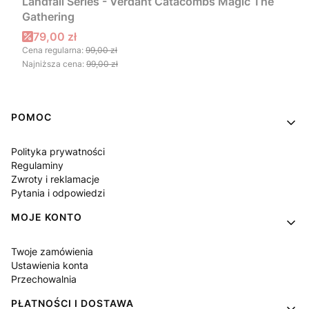
Landfall Series - Verdant Catacombs Magic The
Gathering
Cena promocyjna
79,00 zł
Cena regularna:
99,00 zł
Najniższa cena:
99,00 zł
Linki w stopce
POMOC
Polityka prywatności
Regulaminy
Zwroty i reklamacje
Pytania i odpowiedzi
MOJE KONTO
Twoje zamówienia
Ustawienia konta
Przechowalnia
PŁATNOŚCI I DOSTAWA