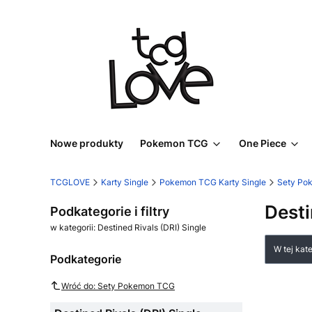
Nowe produkty
Pokemon TCG
One Piece
TCGLOVE
Karty Single
Pokemon TCG Karty Single
Sety Po
Desti
Podkategorie i filtry
w kategorii: Destined Rivals (DRI) Single
Lista
W tej kat
Podkategorie
Wróć do: Sety Pokemon TCG