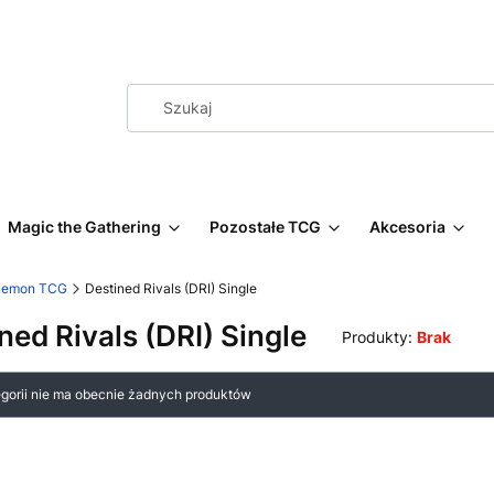
Magic the Gathering
Pozostałe TCG
Akcesoria
kemon TCG
Destined Rivals (DRI) Single
ned Rivals (DRI) Single
Produkty:
Brak
 produktów
egorii nie ma obecnie żadnych produktów