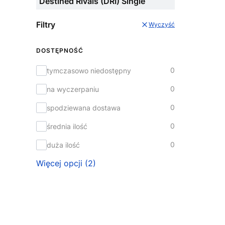
Destined Rivals (DRI) Single
Filtry
Wyczyść
DOSTĘPNOŚĆ
Dostępność
0
tymczasowo niedostępny
0
na wyczerpaniu
0
spodziewana dostawa
0
średnia ilość
0
duża ilość
Więcej opcji (2)