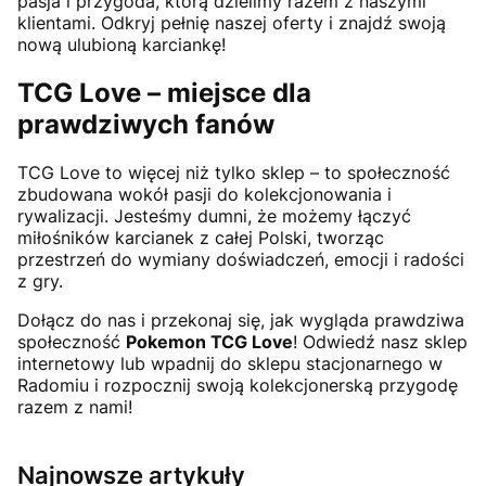
pasja i przygoda, którą dzielimy razem z naszymi
klientami. Odkryj pełnię naszej oferty i znajdź swoją
nową ulubioną karciankę!
TCG Love – miejsce dla
prawdziwych fanów
TCG Love to więcej niż tylko sklep – to społeczność
zbudowana wokół pasji do kolekcjonowania i
rywalizacji. Jesteśmy dumni, że możemy łączyć
miłośników karcianek z całej Polski, tworząc
przestrzeń do wymiany doświadczeń, emocji i radości
z gry.
Dołącz do nas i przekonaj się, jak wygląda prawdziwa
społeczność
Pokemon TCG Love
! Odwiedź nasz sklep
internetowy lub wpadnij do sklepu stacjonarnego w
Radomiu i rozpocznij swoją kolekcjonerską przygodę
razem z nami!
Najnowsze artykuły