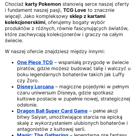
Chociaż
karty Pokemon
stanowią serce naszej oferty
i fundament naszej pasji,
TCG Love
to znacznie
więcej!. Jako kompleksowy
sklep z kartami
kolekcjonerskimi
, oferujemy bogaty wybór
produktów z różnych, równie fascynujących światów,
które zachwycają kolekcjonerów i graczy na całym
świecie.
W naszej ofercie znajdziesz między innymi:
One Piece TCG
– wspaniałą przygodę w świecie
piratów, gdzie możesz budować talię i walczyć u
boku legendarnych bohaterów takich jak Luffy
czy Zoro.
Disney Lorcana
– magiczne pojedynki w pełnym
czaru uniwersum Disneya, gdzie spotkasz
kultowe postacie w zupełnie nowej, strategicznej
odsłonie.
Dragon Ball Super Card Game
– pełne akcji
bitwy Saiyan, umożliwiające starcia na epicką
skalę z wykorzystaniem ulubionych bohaterów i
antagonistów z kultowej serii.
Magic: The Gathering
– legendarną grę fantasy,