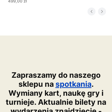
Cena
499,00 zł
Zapraszamy do naszego
sklepu na
spotkania
.
Wymiany kart, naukę gry i
turnieje. Aktualnie bilety na
wydarzenia znajdziecie -