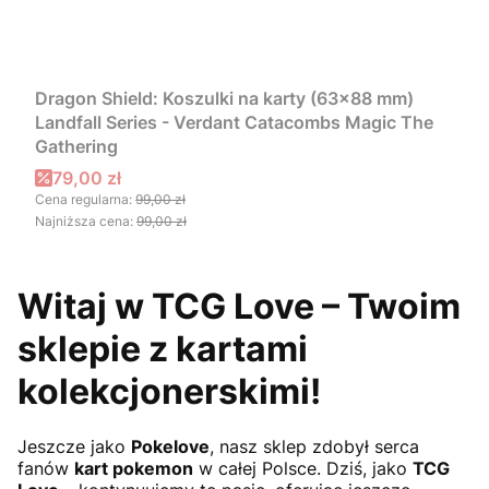
Dragon Shield: Koszulki na karty (63x88 mm)
Landfall Series - Verdant Catacombs Magic The
Gathering
Cena promocyjna
79,00 zł
Cena regularna:
99,00 zł
Najniższa cena:
99,00 zł
Witaj w TCG Love – Twoim
sklepie z kartami
kolekcjonerskimi!
Jeszcze jako
Pokelove
, nasz sklep zdobył serca
fanów
kart pokemon
w całej Polsce. Dziś, jako
TCG