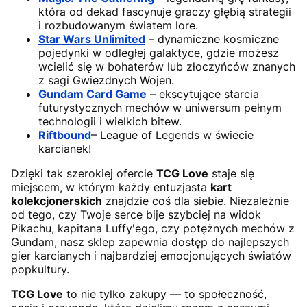
która od dekad fascynuje graczy głębią strategii
i rozbudowanym światem lore.
Star Wars Unlimited
– dynamiczne kosmiczne
pojedynki w odległej galaktyce, gdzie możesz
wcielić się w bohaterów lub złoczyńców znanych
z sagi Gwiezdnych Wojen.
Gundam Card Game
– ekscytujące starcia
futurystycznych mechów w uniwersum pełnym
technologii i wielkich bitew.
Riftbound
– League of Legends w świecie
karcianek!
Dzięki tak szerokiej ofercie
TCG Love
staje się
miejscem, w którym każdy entuzjasta
kart
kolekcjonerskich
znajdzie coś dla siebie. Niezależnie
od tego, czy Twoje serce bije szybciej na widok
Pikachu, kapitana Luffy'ego, czy potężnych mechów z
Gundam, nasz sklep zapewnia dostęp do najlepszych
gier karcianych i najbardziej emocjonujących światów
popkultury.
TCG Love
to nie tylko zakupy — to społeczność,