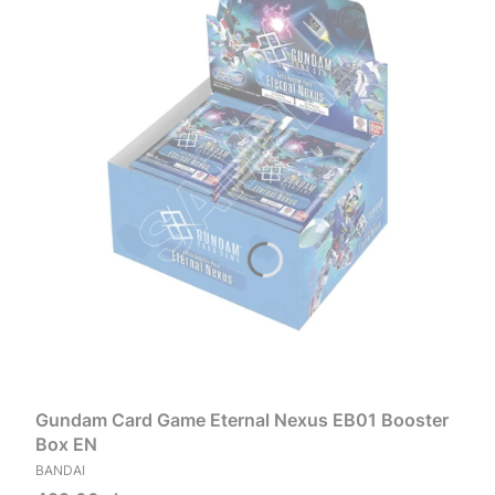
Gundam Card Game Eternal Nexus EB01 Booster
Box EN
PRODUCENT
BANDAI