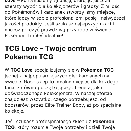
Love
– kontynuujemy tę pasję, oferując jeszcze
szerszy wybór dla kolekcjonerów i graczy. Z miłości
do Pokémonów i karcianek stworzyliśmy miejsce,
które łączy w sobie profesjonalizm, pasję i najwyższej
jakości produkty. Jeśli szukasz najlepszych kart i
chcesz przeżyć prawdziwą przygodę w świecie
Pokémon, trafiłeś idealnie!
TCG Love – Twoje centrum
Pokemon TCG
W
TCG Love
specjalizujemy się w
Pokemon TCG
–
jednej z najpopularniejszych gier karcianych na
świecie. Nasz sklep to idealne miejsce dla każdego
fana, zarówno początkującego trenera, jak i
doświadczonego kolekcjonera. W naszej ofercie
znajdziesz wszystko, czego potrzebujesz: od
boosterów, przez Elite Trainer Boxy, aż po specjalne
kolekcje.
Jeśli szukasz profesjonalnego sklepu z
Pokemon
TCG
, który rozumie Twoje potrzeby i dzieli Twoją