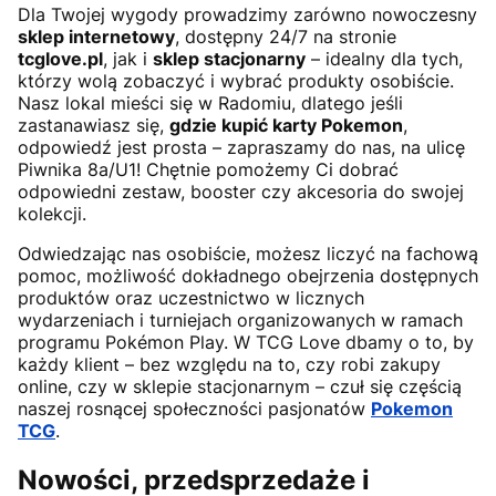
Dla Twojej wygody prowadzimy zarówno nowoczesny
sklep internetowy
, dostępny 24/7 na stronie
tcglove.pl
, jak i
sklep stacjonarny
– idealny dla tych,
którzy wolą zobaczyć i wybrać produkty osobiście.
Nasz lokal mieści się w Radomiu, dlatego jeśli
zastanawiasz się,
gdzie kupić karty Pokemon
,
odpowiedź jest prosta – zapraszamy do nas, na ulicę
Piwnika 8a/U1! Chętnie pomożemy Ci dobrać
odpowiedni zestaw, booster czy akcesoria do swojej
kolekcji.
Odwiedzając nas osobiście, możesz liczyć na fachową
pomoc, możliwość dokładnego obejrzenia dostępnych
produktów oraz uczestnictwo w licznych
wydarzeniach i turniejach organizowanych w ramach
programu Pokémon Play. W TCG Love dbamy o to, by
każdy klient – bez względu na to, czy robi zakupy
online, czy w sklepie stacjonarnym – czuł się częścią
naszej rosnącej społeczności pasjonatów
Pokemon
TCG
.
Nowości, przedsprzedaże i