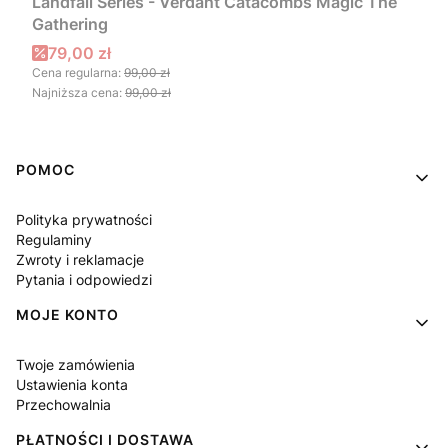
Landfall Series - Verdant Catacombs Magic The
Gathering
Cena promocyjna
79,00 zł
Cena regularna:
99,00 zł
Najniższa cena:
99,00 zł
Linki w stopce
POMOC
Polityka prywatności
Regulaminy
Zwroty i reklamacje
Pytania i odpowiedzi
MOJE KONTO
Twoje zamówienia
Ustawienia konta
Przechowalnia
PŁATNOŚCI I DOSTAWA