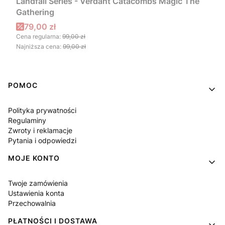
Landfall Series - Verdant Catacombs Magic The
Gathering
Cena promocyjna
79,00 zł
Cena regularna:
99,00 zł
Najniższa cena:
99,00 zł
Linki w stopce
POMOC
Polityka prywatności
Regulaminy
Zwroty i reklamacje
Pytania i odpowiedzi
MOJE KONTO
Twoje zamówienia
Ustawienia konta
Przechowalnia
PŁATNOŚCI I DOSTAWA