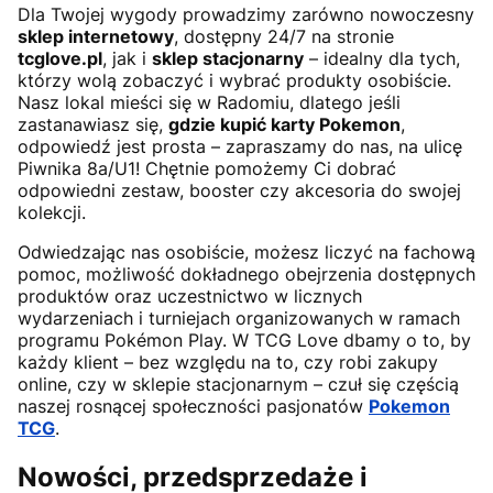
Dla Twojej wygody prowadzimy zarówno nowoczesny
sklep internetowy
, dostępny 24/7 na stronie
tcglove.pl
, jak i
sklep stacjonarny
– idealny dla tych,
którzy wolą zobaczyć i wybrać produkty osobiście.
Nasz lokal mieści się w Radomiu, dlatego jeśli
zastanawiasz się,
gdzie kupić karty Pokemon
,
odpowiedź jest prosta – zapraszamy do nas, na ulicę
Piwnika 8a/U1! Chętnie pomożemy Ci dobrać
odpowiedni zestaw, booster czy akcesoria do swojej
kolekcji.
Odwiedzając nas osobiście, możesz liczyć na fachową
pomoc, możliwość dokładnego obejrzenia dostępnych
produktów oraz uczestnictwo w licznych
wydarzeniach i turniejach organizowanych w ramach
programu Pokémon Play. W TCG Love dbamy o to, by
każdy klient – bez względu na to, czy robi zakupy
online, czy w sklepie stacjonarnym – czuł się częścią
naszej rosnącej społeczności pasjonatów
Pokemon
TCG
.
Nowości, przedsprzedaże i