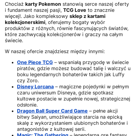
Chociaż
karty Pokemon
stanowią serce naszej oferty
i fundament naszej pasji,
TCG Love
to znacznie
więcej!. Jako kompleksowy
sklep z kartami
kolekcjonerskimi
, oferujemy bogaty wybór
produktów z różnych, równie fascynujących światów,
które zachwycają kolekcjonerów i graczy na całym
świecie.
W naszej ofercie znajdziesz między innymi:
One Piece TCG
– wspaniałą przygodę w świecie
piratów, gdzie możesz budować talię i walczyć u
boku legendarnych bohaterów takich jak Luffy
czy Zoro.
Disney Lorcana
– magiczne pojedynki w pełnym
czaru uniwersum Disneya, gdzie spotkasz
kultowe postacie w zupełnie nowej, strategicznej
odsłonie.
Dragon Ball Super Card Game
– pełne akcji
bitwy Saiyan, umożliwiające starcia na epicką
skalę z wykorzystaniem ulubionych bohaterów i
antagonistów z kultowej serii.
Magic: The Gathering
– legendarną grę fantasy,