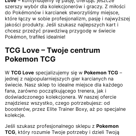
Love
– kontynuujemy tę pasję, oferując jeszcze
szerszy wybór dla kolekcjonerów i graczy. Z miłości
do Pokémonów i karcianek stworzyliśmy miejsce,
które łączy w sobie profesjonalizm, pasję i najwyższej
jakości produkty. Jeśli szukasz najlepszych kart i
chcesz przeżyć prawdziwą przygodę w świecie
Pokémon, trafiłeś idealnie!
TCG Love – Twoje centrum
Pokemon TCG
W
TCG Love
specjalizujemy się w
Pokemon TCG
–
jednej z najpopularniejszych gier karcianych na
świecie. Nasz sklep to idealne miejsce dla każdego
fana, zarówno początkującego trenera, jak i
doświadczonego kolekcjonera. W naszej ofercie
znajdziesz wszystko, czego potrzebujesz: od
boosterów, przez Elite Trainer Boxy, aż po specjalne
kolekcje.
Jeśli szukasz profesjonalnego sklepu z
Pokemon
TCG
, który rozumie Twoje potrzeby i dzieli Twoją