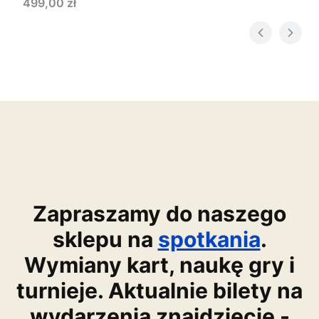
Cena
499,00 zł
Zapraszamy do naszego
sklepu na
spotkania
.
Wymiany kart, naukę gry i
turnieje. Aktualnie bilety na
wydarzenia znajdziecie -