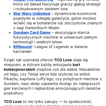
która od dekad fascynuje graczy głębią strategii
i rozbudowanym światem lore.
Star Wars Unlimited
– dynamiczne kosmiczne
pojedynki w odległej galaktyce, gdzie możesz
wcielić się w bohaterów lub złoczyńców znanych
z sagi Gwiezdnych Wojen.
Gundam Card Game
– ekscytujące starcia
futurystycznych mechów w uniwersum pełnym
technologii i wielkich bitew.
Riftbound
– League of Legends w świecie
karcianek!
Dzięki tak szerokiej ofercie
TCG Love
staje się
miejscem, w którym każdy entuzjasta
kart
kolekcjonerskich
znajdzie coś dla siebie. Niezależnie
od tego, czy Twoje serce bije szybciej na widok
Pikachu, kapitana Luffy'ego, czy potężnych mechów z
Gundam, nasz sklep zapewnia dostęp do najlepszych
gier karcianych i najbardziej emocjonujących światów
popkultury.
TCG Love
to nie tylko zakupy — to społeczność,