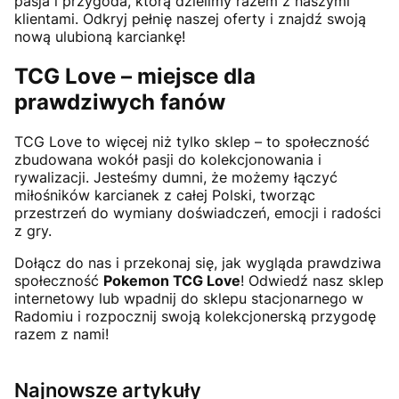
pasja i przygoda, którą dzielimy razem z naszymi
klientami. Odkryj pełnię naszej oferty i znajdź swoją
nową ulubioną karciankę!
TCG Love – miejsce dla
prawdziwych fanów
TCG Love to więcej niż tylko sklep – to społeczność
zbudowana wokół pasji do kolekcjonowania i
rywalizacji. Jesteśmy dumni, że możemy łączyć
miłośników karcianek z całej Polski, tworząc
przestrzeń do wymiany doświadczeń, emocji i radości
z gry.
Dołącz do nas i przekonaj się, jak wygląda prawdziwa
społeczność
Pokemon TCG Love
! Odwiedź nasz sklep
internetowy lub wpadnij do sklepu stacjonarnego w
Radomiu i rozpocznij swoją kolekcjonerską przygodę
razem z nami!
Najnowsze artykuły