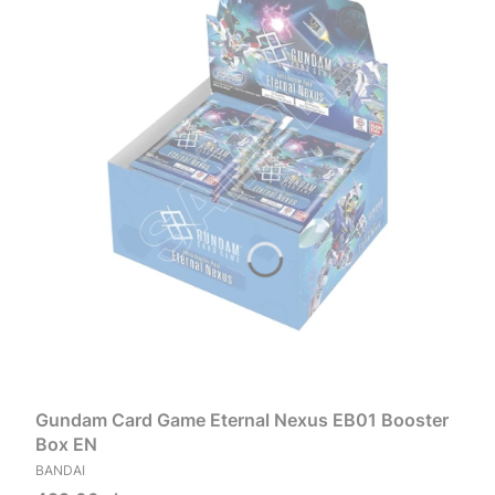
Gundam Card Game Eternal Nexus EB01 Booster
Box EN
PRODUCENT
BANDAI