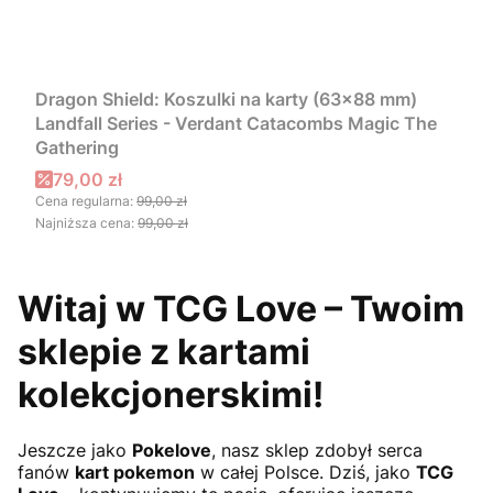
Dragon Shield: Koszulki na karty (63x88 mm)
Landfall Series - Verdant Catacombs Magic The
Gathering
Cena promocyjna
79,00 zł
Cena regularna:
99,00 zł
Najniższa cena:
99,00 zł
Witaj w TCG Love – Twoim
sklepie z kartami
kolekcjonerskimi!
Jeszcze jako
Pokelove
, nasz sklep zdobył serca
fanów
kart pokemon
w całej Polsce. Dziś, jako
TCG