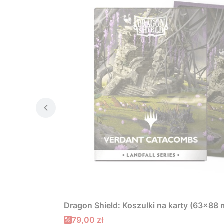
Dragon Shield: Koszulki na karty (63x88
Cena promocyjna
79,00 zł