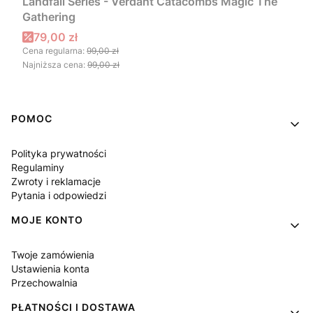
Landfall Series - Verdant Catacombs Magic The
Gathering
Cena promocyjna
79,00 zł
Cena regularna:
99,00 zł
Najniższa cena:
99,00 zł
Linki w stopce
POMOC
Polityka prywatności
Regulaminy
Zwroty i reklamacje
Pytania i odpowiedzi
MOJE KONTO
Twoje zamówienia
Ustawienia konta
Przechowalnia
PŁATNOŚCI I DOSTAWA