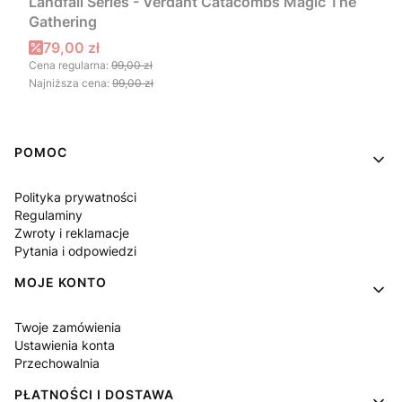
Landfall Series - Verdant Catacombs Magic The
Gathering
Cena promocyjna
79,00 zł
Cena regularna:
99,00 zł
Najniższa cena:
99,00 zł
Linki w stopce
POMOC
Polityka prywatności
Regulaminy
Zwroty i reklamacje
Pytania i odpowiedzi
MOJE KONTO
Twoje zamówienia
Ustawienia konta
Przechowalnia
PŁATNOŚCI I DOSTAWA