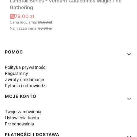
Landfall Series - Verdant Catacombs Magic The
Gathering
Cena promocyjna
79,00 zł
Cena regularna:
99,00 zł
Najniższa cena:
99,00 zł
Linki w stopce
POMOC
Polityka prywatności
Regulaminy
Zwroty i reklamacje
Pytania i odpowiedzi
MOJE KONTO
Twoje zamówienia
Ustawienia konta
Przechowalnia
PŁATNOŚCI I DOSTAWA