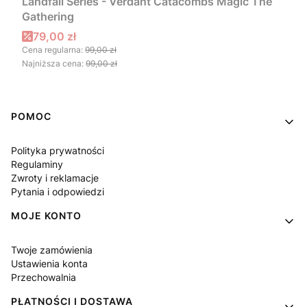
Landfall Series - Verdant Catacombs Magic The
Gathering
Cena promocyjna
79,00 zł
Cena regularna:
99,00 zł
Najniższa cena:
99,00 zł
Linki w stopce
POMOC
Polityka prywatności
Regulaminy
Zwroty i reklamacje
Pytania i odpowiedzi
MOJE KONTO
Twoje zamówienia
Ustawienia konta
Przechowalnia
PŁATNOŚCI I DOSTAWA