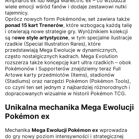
Ampharos ex lub Mega Manectric ex – co wzbudza
wiele emocji wśród fanów i dodaje zestawowi nutki
tajemnicy.
Oprócz nowych form Pokémonów, set zawiera także
ponad 15 kart Trenerów
, które wzbogacą każdą talię
i otwierają nowe strategie gry. Wyróżnikiem kolekcji
są n
owe style artystyczne
, w tym specjalne ilustracje
rzadkie (Special Illustration Rares), które
przedstawiają Mega Ewolucje w dynamicznych,
często nostalgicznych kadrach. Mega Evolution
rozszerza także koncepcję kart ultra rzadkich – obok
Pokémonów i Supporterów znajdziemy teraz Full
Artowe karty przedmiotów (Items), stadionów
(Stadiums) oraz narzędzi Pokémon (Pokémon Tools),
co czyni ten set jednym z najbardziej różnorodnych i
dopracowanych wizualnie w historii Pokémon TCG.
Unikalna mechanika Mega Ewolucji
Pokémon ex
Mechanika
Mega Ewolucji Pokémon ex
wprowadza
do gry nowy poziom intensywności i strategicznej