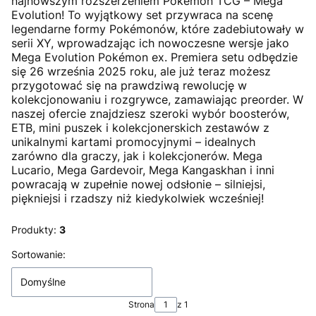
najnowszym rozszerzeniem Pokémon TCG – Mega
Evolution! To wyjątkowy set przywraca na scenę
legendarne formy Pokémonów, które zadebiutowały w
serii XY, wprowadzając ich nowoczesne wersje jako
Mega Evolution Pokémon ex. Premiera setu odbędzie
się 26 września 2025 roku, ale już teraz możesz
przygotować się na prawdziwą rewolucję w
kolekcjonowaniu i rozgrywce, zamawiając preorder. W
naszej ofercie znajdziesz szeroki wybór boosterów,
ETB, mini puszek i kolekcjonerskich zestawów z
unikalnymi kartami promocyjnymi – idealnych
zarówno dla graczy, jak i kolekcjonerów. Mega
Lucario, Mega Gardevoir, Mega Kangaskhan i inni
powracają w zupełnie nowej odsłonie – silniejsi,
piękniejsi i rzadszy niż kiedykolwiek wcześniej!
Produkty:
3
Lista produktów
Sortowanie:
Domyślne
Strona
z 1