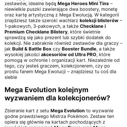
zestawów, idealne będą
Mega Heroes Mini Tins
–
niewielkie puszki zawierające dwa boostery, monetę
oraz kartę artystyczną z Mega Ewolucją. W kategorii
znajdziesz także szeroki wachlarz
kolekcji blisterów
–
1-pakowych, 3-pakowych, a także
Checklane i
Premium Checklane Blistery
, które świetnie
sprawdzą się jako prezent lub szybki dodatek do
kolekcji. Nie zabraknie również zestawów dla graczy –
jak
Build & Battle Box
czy
Booster Bundle
, a także
wysokiej jakości
akcesoriów od Ultra PRO
, które
pomogą w ochronie i organizacji kart. Niezależnie od
tego, czy jesteś graczem, kolekcjonerem, czy po
prostu fanem Mega Ewolucji – znajdziesz tu coś dla
siebie
Mega Evolution kolejnym
wyzwaniem dla kolekcjonerów?
Zbieranie kart z setu
Mega Evolution
to wyzwanie
godne prawdziwego Mistrza Pokémon. Zestaw ten
opiera się głównie na kartach pochodzących z