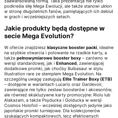
zaawansowaną formą. Taka prezentacja nie tylko
podkreśla siłę Mega Ewolucji, ale także stanowi ukłon
w stronę długoletnich fanów, pamiętających ich debiut
w grach i wcześniejszych setach.
Jakie produkty będą dostępne w
secie Mega Evolution?
W ofercie znajdziesz
klasyczne booster packi
, idealne
na szybkie otwarcia i polowanie na rzadkie karty, a
także
pełnowymiarowe booster boxy
– zarówno w
wersji standardowej, jak i
Enhanced
, zawierającej
dodatkowe promki, jak choćby Bulbasaur w stylu
illustration rare ze stemplem Mega Evolution. Na
szczególną uwagę zasługują
Elite Trainer Boxy (ETB)
– dostępne w wariantach Lucario oraz Gardevoir,
zawierające nie tylko zestaw boosterów i akcesoriów,
ale również ekskluzywne karty promocyjne: Riolu lub
Alakazam, a także Psyducka i Golducka w wersji
Cosmos Holofoil – wcześniej dostępnych jedynie jako
japońskie promki turniejowe. Dla kolekcjonerów
szukających kompaktowych, lecz efektownych