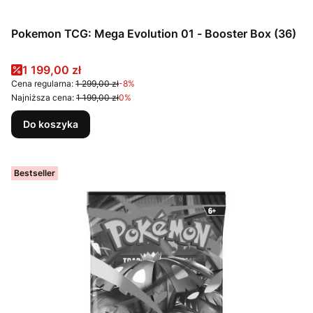
Pokemon TCG: Mega Evolution 01 - Booster Box (36)
Cena promocyjna
1 199,00 zł
Cena regularna:
1 299,00 zł
-8%
Najniższa cena:
1 199,00 zł
0%
Do koszyka
Bestseller