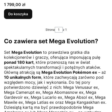
Cena
1 799,00 zł
Do koszyka
Strona
z 1
Co zawiera set Mega Evolution?
Set
Mega Evolution
to prawdziwa gratka dla
kolekcjonerów i graczy, oferująca imponującą pulę
ponad 180 kart
, które przenoszą nas w świat
spektakularnych transformacji i potężnych ataków.
Główną atrakcją są
Mega Evolution Pokémon ex
– aż
10 unikalnych form
, które zachwycają zarówno pod
względem mocy, jak i wykonania. Do tej pory
potwierdzono dziewięć z nich: Mega Venusaur ex,
Mega Camerupt ex, Mega Abomasnow ex, Mega
Gardevoir ex, Mega Lucario ex, Mega Absol ex, Mega
Mawile ex, Mega Latias ex oraz Mega Kangaskhan ex.
Dziesiątą kartą ma być prawdopodobnie Mega