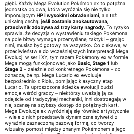
głębi. Każdy Mega Evolution Pokémon ex to potężna
jednostka bojowa, która wyróżnia się nie tylko
imponującym
HP i wysokimi obrażeniami
, ale też
unikalną cechą: j
eśli zostanie znokautowana,
przeciwnik zdobywa aż trzy karty nagrody
. To ryzyko
sprawia, że decyzja o wystawieniu takiego Pokémona
na pole bitwy wymaga przemyślanej taktyki – grając
nimi, musisz być gotowy na wszystko. Co ciekawe, w
przeciwieństwie do wcześniejszych interpretacji Mega
Ewolucji w serii XY, tym razem Pokémony ex w formie
Mega mogą funkcjonować jako
Basic, Stage 1
lub
Stage 2
– zależnie od konkretnego Pokémona – co
oznacza, że np. Mega Lucario ex ewoluuje
bezpośrednio z Riolu, pomijając klasyczny etap
Lucario. Ta uproszczona ścieżka ewolucji budzi
emocje wśród graczy – niektórzy uważają ją za
odejście od tradycyjnej mechaniki, inni dostrzegają w
niej szansę na szybszy dostęp do potężnych kart.
Mega Ewolucje ex wyróżniają się również artystycznie
– wiele z nich przedstawia dynamiczne sylwetki z
wyraźnie zaznaczoną bazową formą, co tworzy
wizualny pomost między znanym Pokémonem a jego