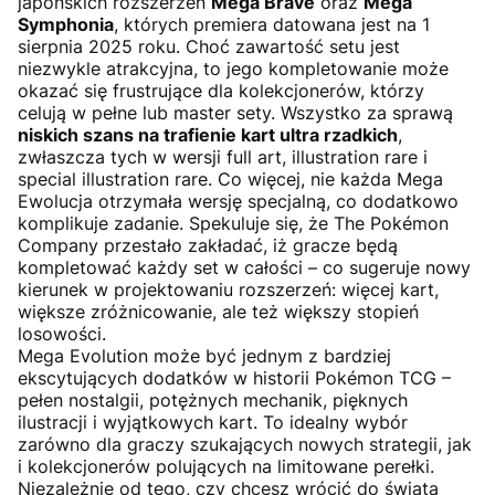
japońskich rozszerzeń
Mega Brave
oraz
Mega
Symphonia
, których premiera datowana jest na 1
sierpnia 2025 roku. Choć zawartość setu jest
niezwykle atrakcyjna, to jego kompletowanie może
okazać się frustrujące dla kolekcjonerów, którzy
celują w pełne lub master sety. Wszystko za sprawą
niskich szans na trafienie kart ultra rzadkich
,
zwłaszcza tych w wersji full art, illustration rare i
special illustration rare. Co więcej, nie każda Mega
Ewolucja otrzymała wersję specjalną, co dodatkowo
komplikuje zadanie. Spekuluje się, że The Pokémon
Company przestało zakładać, iż gracze będą
kompletować każdy set w całości – co sugeruje nowy
kierunek w projektowaniu rozszerzeń: więcej kart,
większe zróżnicowanie, ale też większy stopień
losowości.
Mega Evolution może być jednym z bardziej
ekscytujących dodatków w historii Pokémon TCG –
pełen nostalgii, potężnych mechanik, pięknych
ilustracji i wyjątkowych kart. To idealny wybór
zarówno dla graczy szukających nowych strategii, jak
i kolekcjonerów polujących na limitowane perełki.
Niezależnie od tego, czy chcesz wrócić do świata