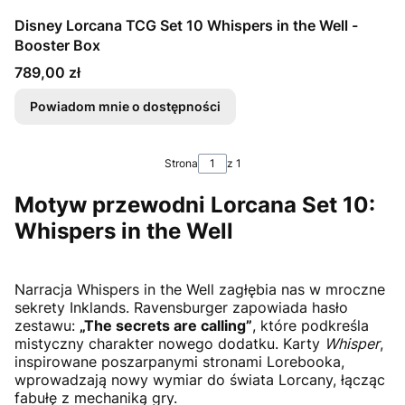
Disney Lorcana TCG Set 10 Whispers in the Well -
Booster Box
Cena
789,00 zł
Powiadom mnie o dostępności
Strona
z 1
Motyw przewodni Lorcana Set 10:
Whispers in the Well
Narracja Whispers in the Well zagłębia nas w mroczne
sekrety Inklands. Ravensburger zapowiada hasło
zestawu:
„The secrets are calling”
, które podkreśla
mistyczny charakter nowego dodatku. Karty
Whisper
,
inspirowane poszarpanymi stronami Lorebooka,
wprowadzają nowy wymiar do świata Lorcany, łącząc
fabułę z mechaniką gry.