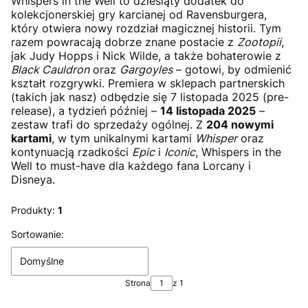
Whispers in the Well to dziesiąty dodatek do
kolekcjonerskiej gry karcianej od Ravensburgera,
który otwiera nowy rozdział magicznej historii. Tym
razem powracają dobrze znane postacie z
Zootopii
,
jak Judy Hopps i Nick Wilde, a także bohaterowie z
Black Cauldron
oraz
Gargoyles
– gotowi, by odmienić
kształt rozgrywki. Premiera w sklepach partnerskich
(takich jak nasz) odbędzie się 7 listopada 2025 (pre-
release), a tydzień później –
14 listopada 2025
–
zestaw trafi do sprzedaży ogólnej. Z
204 nowymi
kartami
, w tym unikalnymi kartami
Whisper
oraz
kontynuacją rzadkości
Epic
i
Iconic
, Whispers in the
Well to must-have dla każdego fana Lorcany i
Disneya.
Produkty:
1
Lista produktów
Sortowanie:
Domyślne
Strona
z 1