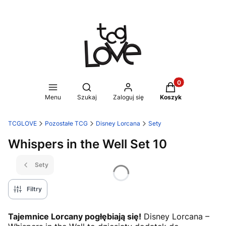
Produkty w koszy
Otwórz wyszukiwarkę
Menu
Szukaj
Zaloguj się
Koszyk
TCGLOVE
Pozostałe TCG
Disney Lorcana
Sety
Whispers in the Well Set 10
Sety
Filtry
Tajemnice Lorcany pogłębiają się!
Disney Lorcana –