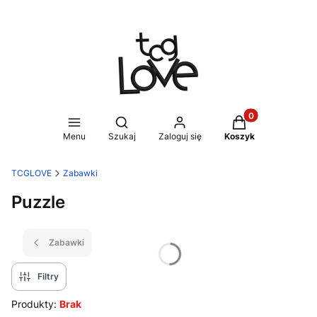
Produkty w koszy
Otwórz wyszukiwarkę
Menu
Szukaj
Zaloguj się
Koszyk
TCGLOVE
Zabawki
Puzzle
Zabawki
Filtry
Produkty:
Brak