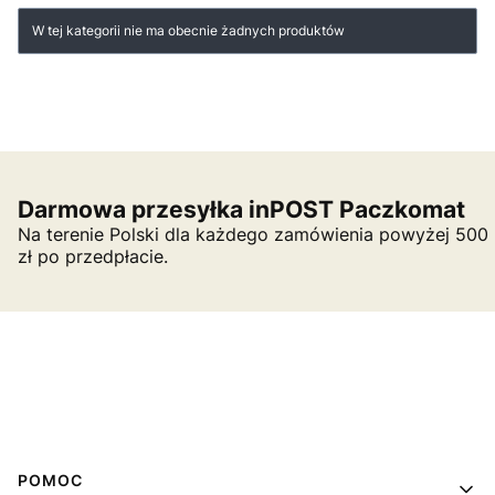
Lista produktów
W tej kategorii nie ma obecnie żadnych produktów
Darmowa przesyłka inPOST Paczkomat
Na terenie Polski dla każdego zamówienia powyżej 500
zł po przedpłacie.
Linki w stopce
POMOC