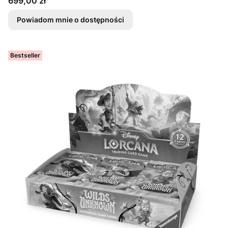
Cena
699,00 zł
Powiadom mnie o dostępności
Bestseller