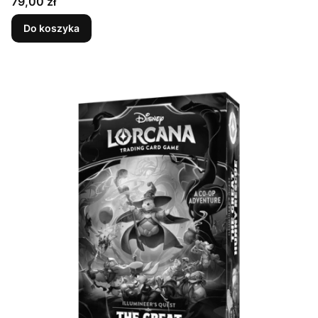
Cena
79,00 zł
Do koszyka