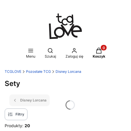
Produkty w koszy
Otwórz wyszukiwarkę
Menu
Szukaj
Zaloguj się
Koszyk
TCGLOVE
Pozostałe TCG
Disney Lorcana
Sety
Disney Lorcana
Filtry
Produkty:
20