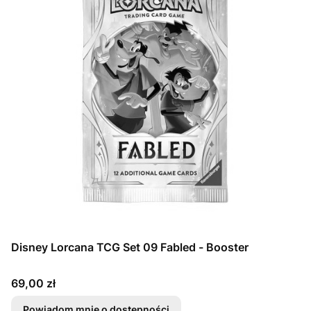
Disney Lorcana TCG Set 09 Fabled - Booster
Cena
69,00 zł
Powiadom mnie o dostępności