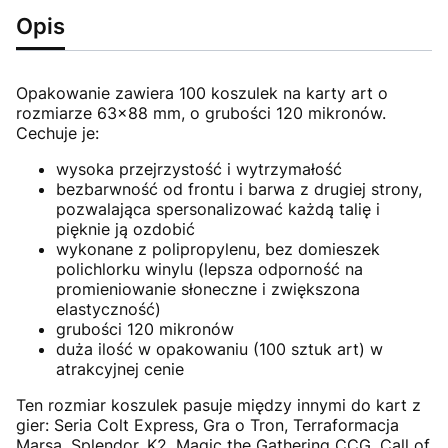
Opis
Opakowanie zawiera 100 koszulek na karty art o
rozmiarze 63x88 mm, o grubości 120 mikronów.
Cechuje je:
wysoka przejrzystość i wytrzymałość
bezbarwność od frontu i barwa z drugiej strony,
pozwalająca spersonalizować każdą talię i
pięknie ją ozdobić
wykonane z polipropylenu, bez domieszek
polichlorku winylu (lepsza odporność na
promieniowanie słoneczne i zwiększona
elastyczność)
grubości 120 mikronów
duża ilość w opakowaniu (100 sztuk art) w
atrakcyjnej cenie
Ten rozmiar koszulek pasuje między innymi do kart z
gier: Seria Colt Express, Gra o Tron, Terraformacja
Marsa, Splendor, K2, Magic the Gathering CCG, Call of