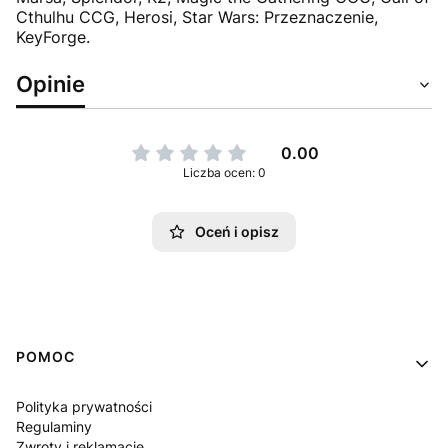
Cthulhu CCG, Herosi, Star Wars: Przeznaczenie,
KeyForge.
Opinie
0.00
Liczba ocen: 0
Oceń i opisz
Linki w stopce
POMOC
Polityka prywatności
Regulaminy
Zwroty i reklamacje