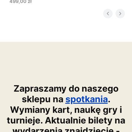
Cena
499,00 zł
Zapraszamy do naszego
sklepu na
spotkania
.
Wymiany kart, naukę gry i
turnieje. Aktualnie bilety na
wydarzenia znajdziecie -