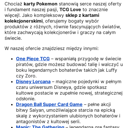
Chociaż
karty Pokemon
stanowią serce naszej oferty
i fundament naszej pasji,
TCG Love
to znacznie
więcej!. Jako kompleksowy
sklep z kartami
kolekcjonerskimi
, oferujemy bogaty wybór
produktów z różnych, równie fascynujących światów,
które zachwycają kolekcjonerów i graczy na całym
świecie.
W naszej ofercie znajdziesz między innymi:
One Piece TCG
– wspaniałą przygodę w świecie
piratów, gdzie możesz budować talię i walczyć u
boku legendarnych bohaterów takich jak Luffy
czy Zoro.
Disney Lorcana
– magiczne pojedynki w pełnym
czaru uniwersum Disneya, gdzie spotkasz
kultowe postacie w zupełnie nowej, strategicznej
odsłonie.
Dragon Ball Super Card Game
– pełne akcji
bitwy Saiyan, umożliwiające starcia na epicką
skalę z wykorzystaniem ulubionych bohaterów i
antagonistów z kultowej serii.
Magic: The Gathering
– legendarną grę fantasy,