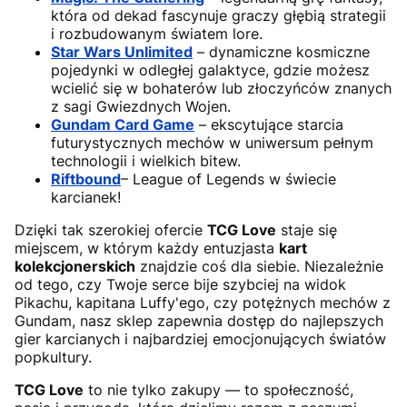
która od dekad fascynuje graczy głębią strategii
i rozbudowanym światem lore.
Star Wars Unlimited
– dynamiczne kosmiczne
pojedynki w odległej galaktyce, gdzie możesz
wcielić się w bohaterów lub złoczyńców znanych
z sagi Gwiezdnych Wojen.
Gundam Card Game
– ekscytujące starcia
futurystycznych mechów w uniwersum pełnym
technologii i wielkich bitew.
Riftbound
– League of Legends w świecie
karcianek!
Dzięki tak szerokiej ofercie
TCG Love
staje się
miejscem, w którym każdy entuzjasta
kart
kolekcjonerskich
znajdzie coś dla siebie. Niezależnie
od tego, czy Twoje serce bije szybciej na widok
Pikachu, kapitana Luffy'ego, czy potężnych mechów z
Gundam, nasz sklep zapewnia dostęp do najlepszych
gier karcianych i najbardziej emocjonujących światów
popkultury.
TCG Love
to nie tylko zakupy — to społeczność,