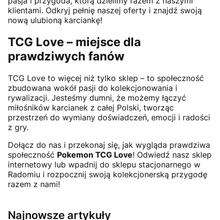
pasja i przygoda, którą dzielimy razem z naszymi
klientami. Odkryj pełnię naszej oferty i znajdź swoją
nową ulubioną karciankę!
TCG Love – miejsce dla
prawdziwych fanów
TCG Love to więcej niż tylko sklep – to społeczność
zbudowana wokół pasji do kolekcjonowania i
rywalizacji. Jesteśmy dumni, że możemy łączyć
miłośników karcianek z całej Polski, tworząc
przestrzeń do wymiany doświadczeń, emocji i radości
z gry.
Dołącz do nas i przekonaj się, jak wygląda prawdziwa
społeczność
Pokemon TCG Love
! Odwiedź nasz sklep
internetowy lub wpadnij do sklepu stacjonarnego w
Radomiu i rozpocznij swoją kolekcjonerską przygodę
razem z nami!
Najnowsze artykuły