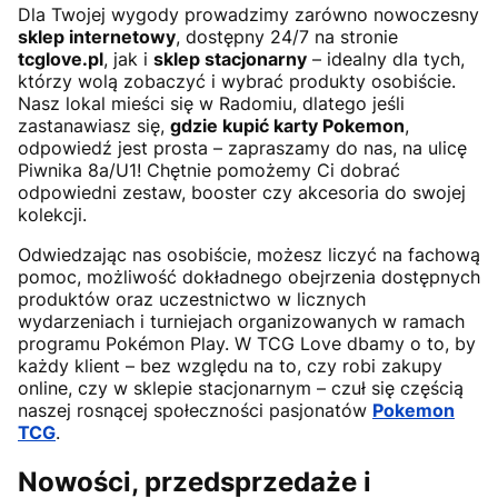
Dla Twojej wygody prowadzimy zarówno nowoczesny
sklep internetowy
, dostępny 24/7 na stronie
tcglove.pl
, jak i
sklep stacjonarny
– idealny dla tych,
którzy wolą zobaczyć i wybrać produkty osobiście.
Nasz lokal mieści się w Radomiu, dlatego jeśli
zastanawiasz się,
gdzie kupić karty Pokemon
,
odpowiedź jest prosta – zapraszamy do nas, na ulicę
Piwnika 8a/U1! Chętnie pomożemy Ci dobrać
odpowiedni zestaw, booster czy akcesoria do swojej
kolekcji.
Odwiedzając nas osobiście, możesz liczyć na fachową
pomoc, możliwość dokładnego obejrzenia dostępnych
produktów oraz uczestnictwo w licznych
wydarzeniach i turniejach organizowanych w ramach
programu Pokémon Play. W TCG Love dbamy o to, by
każdy klient – bez względu na to, czy robi zakupy
online, czy w sklepie stacjonarnym – czuł się częścią
naszej rosnącej społeczności pasjonatów
Pokemon
TCG
.
Nowości, przedsprzedaże i