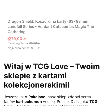
Dragon Shield: Koszulki na karty (63x88 mm)
Landfall Series - Verdant Catacombs Magic The
Gathering
Cena promocyjna
79,00 zł
Cena regularna:
99,00 zł
Najniższa cena:
99,00 zł
Witaj w TCG Love – Twoim
sklepie z kartami
kolekcjonerskimi!
Jeszcze jako
Pokelove
, nasz sklep zdobył serca
fanów
kart pokemon
w całej Polsce. Dziś, jako
TCG