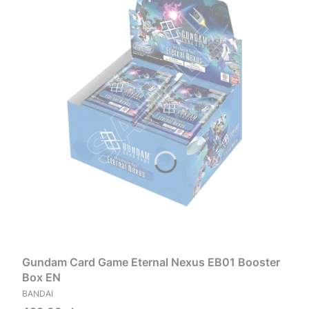
Gundam Card Game Eternal Nexus EB01 Booster
Box EN
PRODUCENT
BANDAI