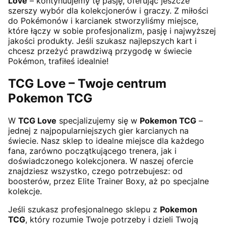
Love
– kontynuujemy tę pasję, oferując jeszcze
szerszy wybór dla kolekcjonerów i graczy. Z miłości
do Pokémonów i karcianek stworzyliśmy miejsce,
które łączy w sobie profesjonalizm, pasję i najwyższej
jakości produkty. Jeśli szukasz najlepszych kart i
chcesz przeżyć prawdziwą przygodę w świecie
Pokémon, trafiłeś idealnie!
TCG Love – Twoje centrum
Pokemon TCG
W
TCG Love
specjalizujemy się w
Pokemon TCG
–
jednej z najpopularniejszych gier karcianych na
świecie. Nasz sklep to idealne miejsce dla każdego
fana, zarówno początkującego trenera, jak i
doświadczonego kolekcjonera. W naszej ofercie
znajdziesz wszystko, czego potrzebujesz: od
boosterów, przez Elite Trainer Boxy, aż po specjalne
kolekcje.
Jeśli szukasz profesjonalnego sklepu z
Pokemon
TCG
, który rozumie Twoje potrzeby i dzieli Twoją