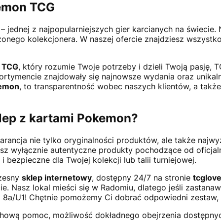
kemon TCG
– jednej z najpopularniejszych gier karcianych na świecie.
onego kolekcjonera. W naszej ofercie znajdziesz wszystko
 TCG
, który rozumie Twoje potrzeby i dzieli Twoją pasję, 
ortymencie znajdowały się najnowsze wydania oraz unikaln
kemon
, to transparentność wobec naszych klientów, a tak
lep z kartami Pokemon?
rancja nie tylko oryginalności produktów, ale także najwyżs
sz wyłącznie autentyczne produkty pochodzące od oficjal
bezpieczne dla Twojej kolekcji lub talii turniejowej.
zesny
sklep internetowy
, dostępny 24/7 na stronie
tcglove
. Nasz lokal mieści się w Radomiu, dlatego jeśli zastanaw
ka 8a/U1! Chętnie pomożemy Ci dobrać odpowiedni zestaw, b
achową pomoc, możliwość dokładnego obejrzenia dostępny