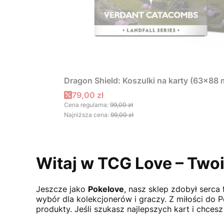
Dragon Shield: Koszulki na karty (63x88
Cena promocyjna
79,00 zł
Cena regularna:
99,00 zł
Najniższa cena:
99,00 zł
Witaj w TCG Love – Twoi
Jeszcze jako
Pokelove
, nasz sklep zdobył serc
wybór dla kolekcjonerów i graczy. Z miłości do P
produkty. Jeśli szukasz najlepszych kart i chces