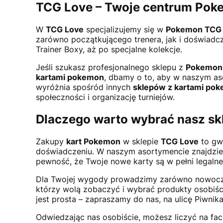
TCG Love – Twoje centrum Po
W
TCG Love
specjalizujemy się w
Pokemon TCG
zarówno początkującego trenera, jak i doświadcz
Trainer Boxy, aż po specjalne kolekcje.
Jeśli szukasz profesjonalnego sklepu z
Pokemon
kartami pokemon
, dbamy o to, aby w naszym as
wyróżnia spośród innych
sklepów z kartami po
społeczności i organizację turniejów.
Dlaczego warto wybrać nasz sk
Zakupy
kart Pokemon
w sklepie
TCG Love
to gwa
doświadczeniu. W naszym asortymencie znajdzie
pewność, że Twoje nowe karty są w pełni legalne i 
Dla Twojej wygody prowadzimy zarówno nowoc
którzy wolą zobaczyć i wybrać produkty osobiście
jest prosta – zapraszamy do nas, na ulicę Piwni
Odwiedzając nas osobiście, możesz liczyć na f