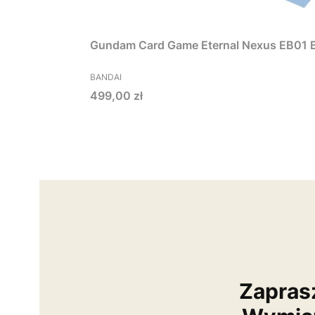
Gundam Card Game Eternal Nexus EB01 
PRODUCENT
BANDAI
Cena
499,00 zł
Zapras