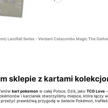
 mm) Landfall Series - Verdant Catacombs Magic The Gathe
m sklepie z kartami kolekcjo
a fanów
kart pokemon
w całej Polsce. Dziś, jako
TCG Love
–
okémonów i karcianek stworzyliśmy miejsce, które łączy w 
z przeżyć prawdziwą przygodę w świecie Pokémon, trafiłeś 