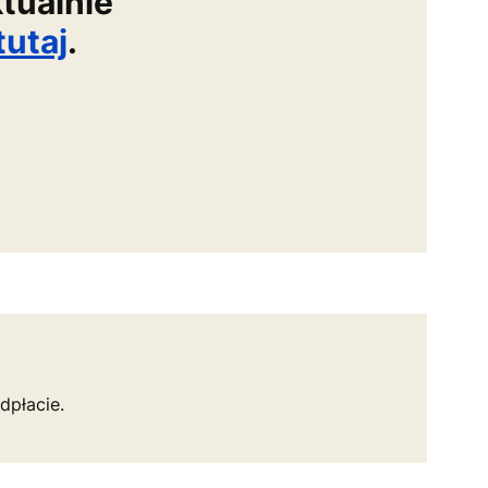
ktualnie
tutaj
.
dpłacie.