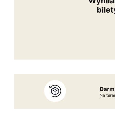
Wymiany
bile
Darm
Na tere