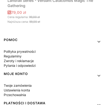
Landfall Series - Verdant Catacombs Magic The
Gathering
Cena promocyjna
79,00 zł
Cena regularna:
99,00 zł
Najniższa cena:
99,00 zł
Linki w stopce
POMOC
Polityka prywatności
Regulaminy
Zwroty i reklamacje
Pytania i odpowiedzi
MOJE KONTO
Twoje zamówienia
Ustawienia konta
Przechowalnia
PŁATNOŚCI I DOSTAWA