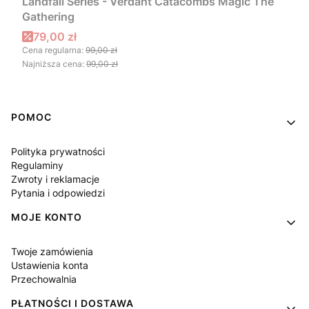
Landfall Series - Verdant Catacombs Magic The
Gathering
Cena promocyjna
79,00 zł
Cena regularna:
99,00 zł
Najniższa cena:
99,00 zł
Linki w stopce
POMOC
Polityka prywatności
Regulaminy
Zwroty i reklamacje
Pytania i odpowiedzi
MOJE KONTO
Twoje zamówienia
Ustawienia konta
Przechowalnia
PŁATNOŚCI I DOSTAWA