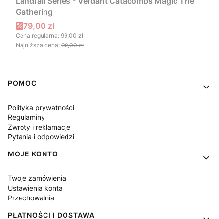
Landfall Series - Verdant Catacombs Magic The
Gathering
Cena promocyjna
79,00 zł
Cena regularna:
99,00 zł
Najniższa cena:
99,00 zł
Linki w stopce
POMOC
Polityka prywatności
Regulaminy
Zwroty i reklamacje
Pytania i odpowiedzi
MOJE KONTO
Twoje zamówienia
Ustawienia konta
Przechowalnia
PŁATNOŚCI I DOSTAWA